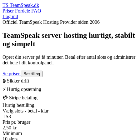
TS
TeamSpeak.dk
Priser
Fordele
FAQ
Log ind
Officiel TeamSpeak Hosting Provider siden 2006
TeamSpeak server hosting
hurtigt, stabilt
og simpelt
Opret din server på få minutter. Betal efter antal slots og administrer
det hele i dit kontrolpanel.
Se priser
Bestilling
🔒
Sikker drift
⚡
Hurtig opsætning
💳
Stripe betaling
Hurtig bestilling
Vælg slots - betal - klar
TS3
Pris pr. bruger
2,50 kr.
Minimum
10 slots